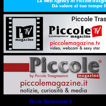
Piccole Trasgressioni ®
P.I. 019745703