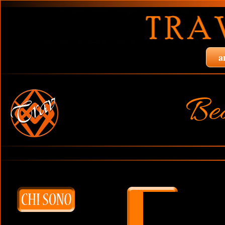
a
Bea